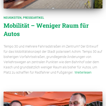
NEUIGKEITEN
PRESSEARTIKEL
Mobilität – Weniger Raum für
Autos
Tempo 30 und mehrere Fahrradstraßen im Zentrum? Der Entwurf
für das Mobilitätskonzept der Stadt polarisiert Achim. Tempo 30 auf
bisherigen Vorfahrtsstraßen, grundlegende Änderungen von
Verkehrswegen an zentralen Punkten wie dem Bahnhof oder dem
Kasch und grundsätzlich weniger Raum als bisher für Autos, um
Platz zu schaffen für Radfahrer und Fußgänger.
Weiterlesen