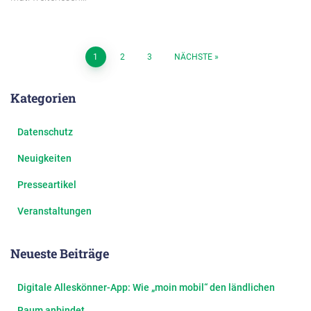
Seitennummerierung
1
2
3
NÄCHSTE
der
Kategorien
Beiträge
Datenschutz
Neuigkeiten
Presseartikel
Veranstaltungen
Neueste Beiträge
Digitale Alleskönner-App: Wie „moin mobil“ den ländlichen
Raum anbindet