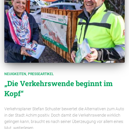
NEUIGKEITEN
PRESSEARTIKEL
„Die Verkehrswende beginnt im
Kopf“
Verkehrsplaner Stefan Schuster bewertet die Alternativen zum Auto
in der Stadt Achim positiv. Doch damit die Verkehrswende wirklich
gelingen kann, braucht es nach seiner Überzeugung vor allem eines:
Mut. weiterlesen…