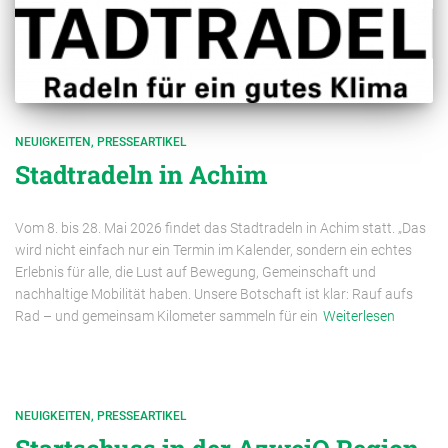
NEUIGKEITEN
PRESSEARTIKEL
Stadtradeln in Achim
Vom 8. bis 28. Mai 2026 findet das Stadtradeln in Achim statt. „Das
wird nicht einfach nur ein Termin im Kalender, sondern ein echtes
Erlebnis für alle, die Lust auf Bewegung, Gemeinschaft und
nachhaltige Mobilität haben. Unsere Botschaft ist klar: Rauf aufs
Rad – und gemeinsam Kilometer sammeln für ein
Weiterlesen
NEUIGKEITEN
PRESSEARTIKEL