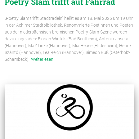
Poetry Slam trifft auf Fahrrad
„Poetry Slam trifft Stadtradeln“ heißt es am 18. Mai 2026 um 19 Uhr
in der Achimer Stadtbibliothek. Renommierte Poetinnen und Poeten
aus der niedersächsisch-bremischen Poetry-Slam-Szene wurden
dazu eingeladen: Florian Wintels (Bad Bentheim), Antonia Josefa
(Hannover), MaZ Linke (Hannover), Mia Heuse (Hildesheim), Henrik
Szántó (Hannover), Lea Reich (Hannover), Simeon Buß (Osterholz-
Schambeck).
Weiterlesen