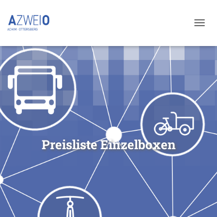
N
A
V
I
G
A
T
I
O
N
U
M
Preisliste Einzelboxen
S
C
H
A
L
T
E
N