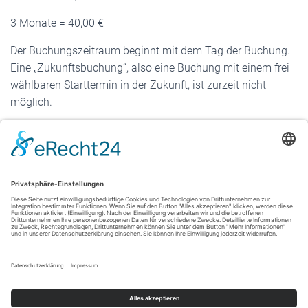
3 Monate = 40,00 €
Der Buchungszeitraum beginnt mit dem Tag der Buchung.
Eine „Zukunftsbuchung“, also eine Buchung mit einem frei
wählbaren Starttermin in der Zukunft, ist zurzeit nicht
möglich.
Im laufenden Buchungsprozess erhalten Sie nochmals die
Hinweise auf die entstehenden Kosten sowie auf die
Nutzungsbedingungen
für diese Anlage. Sobald Sie den
Dialog mit „OK“ bestätigen, buchen Sie die Einzelbox
kostenpflichtig. Sie erhalten die Rechnung dazu per Email
zu Beginn des Folgemonats, in dem Sie Ihre Buchung
durchgeführt haben.